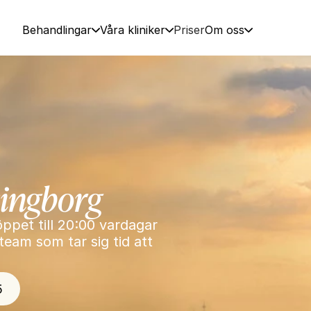
Behandlingar
Våra kliniker
Priser
Om oss
singborg
ppet till 20:00 vardagar 
eam som tar sig tid att 
5