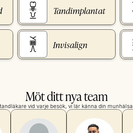
d
Tandimplantat
Invisalign
Möt ditt nya team
ndläkare vid varje besök, vi lär känna din munhälsa 