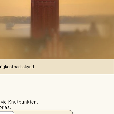
högkostnadsskydd
 vid Knutpunkten. 
örjas.