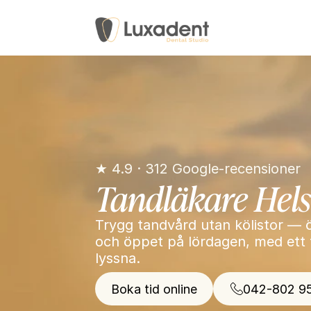
★ 4.9 · 312 Google-recensioner
Tandläkare Hel
Trygg tandvård utan kölistor — ö
och öppet på lördagen, med ett t
lyssna.
Boka tid online
042-802 9