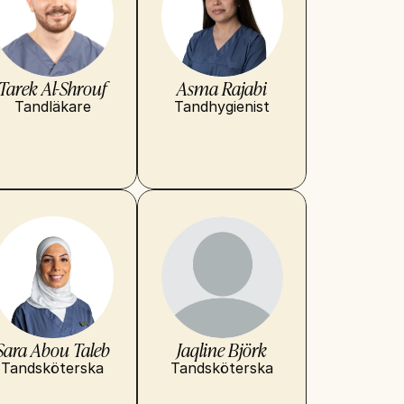
Tarek Al-Shrouf
Asma Rajabi
Tandläkare
Tandhygienist
Sara Abou Taleb
Jaqline Björk
Tandsköterska
Tandsköterska