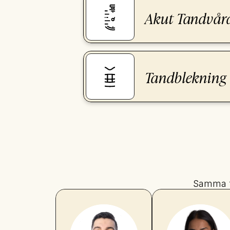
Akut Tandvår
Tandblekning
Samma ta