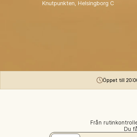
Knutpunkten, Helsingborg C
Öppet till 20:
Från rutinkontrol
Du få