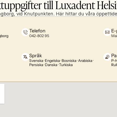
tuppgifter till Luxadent Hels
lsingborg, vid Knutpunkten. Här hittar du våra öppettid
Telefon
E-
gborg
042-802 95
Mai
Språk
Pa
Svenska · Engelska · Bosniska · Arabiska · 
P-h
Persiska · Danska · Turkiska
Rul