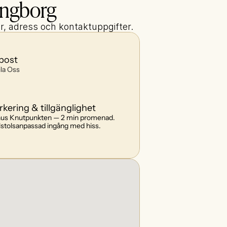
ingborg
er, adress och kontaktuppgifter.
post
la Oss
rkering & tillgänglighet
us Knutpunkten — 2 min promenad. 
lstolsanpassad ingång med hiss.