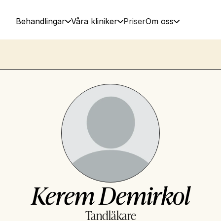
Behandlingar
Våra kliniker
Priser
Om oss
Kerem Demirkol
Tandläkare