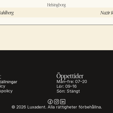
Helsingborg
Mahlberg
Nazir 
Öppettider
t
Mån–fre: 07–20
tällningar
icy
Lör: 09–16
spolicy
Sön: Stängt
© 2026 Luxadent. Alla rättigheter förbehållna.