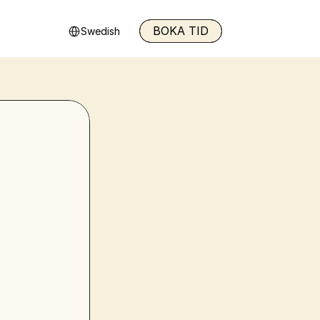
Select Language
BOKA TID
Swedish