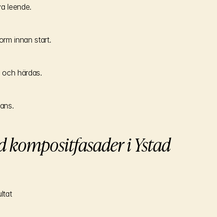
ya leende.
rm innan start.
m och härdas.
lans.
 kompositfasader i Ystad
ltat