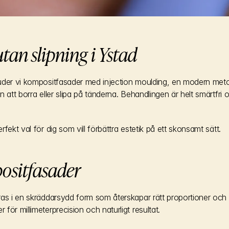
tan slipning i Ystad
uder vi kompositfasader med injection moulding, en modern meto
 att borra eller slipa på tänderna. Behandlingen är helt smärtfri o
fekt val för dig som vill förbättra estetik på ett skonsamt sätt.
ositfasader
as i en skräddarsydd form som återskapar rätt proportioner och g
för millimeterprecision och naturligt resultat.