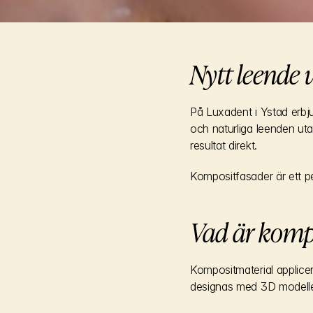
Nytt leende u
På Luxadent i Ystad erbj
och naturliga leenden utan
resultat direkt.
Kompositfasader är ett per
Vad är komp
Kompositmaterial applicer
designas med 3D modeller 