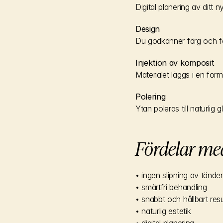
Digital planering av ditt n
Design
Du godkänner färg och fo
Injektion av komposit
Materialet läggs i en for
Polering
Ytan poleras till naturlig g
Fördelar med
• ingen slipning av tänder
• smärtfri behandling
• snabbt och hållbart resu
• naturlig estetik