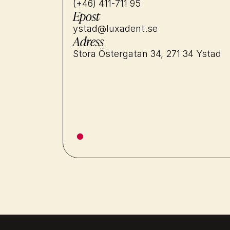
(+46) 411-711 95
Epost
ystad@luxadent.se
Adress
Stora Östergatan 34, 271 34 Ystad