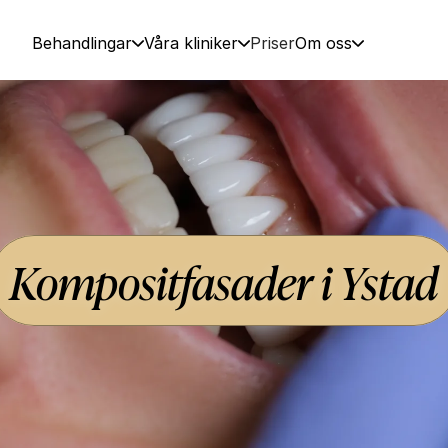
Behandlingar
Våra kliniker
Priser
Om oss
Kompositfasader i Ystad