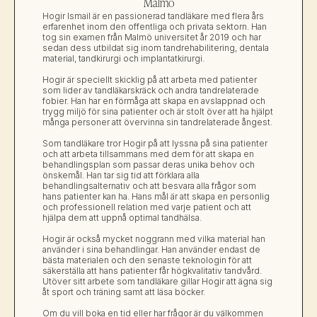
Malmö
Hogir Ismail är en passionerad tandläkare med flera års 
erfarenhet inom den offentliga och privata sektorn. Han 
tog sin examen från Malmö universitet år 2019 och har 
sedan dess utbildat sig inom tandrehabilitering, dentala 
material, tandkirurgi och implantatkirurgi.
Hogir är speciellt skicklig på att arbeta med patienter 
som lider av tandläkarskräck och andra tandrelaterade 
fobier. Han har en förmåga att skapa en avslappnad och 
trygg miljö för sina patienter och är stolt över att ha hjälpt 
många personer att övervinna sin tandrelaterade ångest.
Som tandläkare tror Hogir på att lyssna på sina patienter 
och att arbeta tillsammans med dem för att skapa en 
behandlingsplan som passar deras unika behov och 
önskemål. Han tar sig tid att förklara alla 
behandlingsalternativ och att besvara alla frågor som 
hans patienter kan ha. Hans mål är att skapa en personlig 
och professionell relation med varje patient och att 
hjälpa dem att uppnå optimal tandhälsa.
Hogir är också mycket noggrann med vilka material han 
använder i sina behandlingar. Han använder endast de 
bästa materialen och den senaste teknologin för att 
säkerställa att hans patienter får högkvalitativ tandvård.
Utöver sitt arbete som tandläkare gillar Hogir att ägna sig 
åt sport och träning samt att läsa böcker.
Om du vill boka en tid eller har frågor är du välkommen 