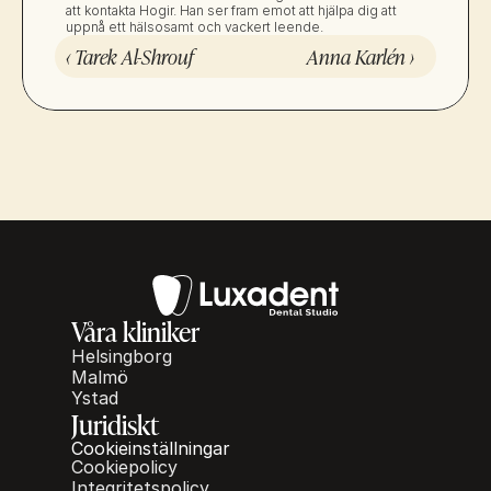
att kontakta Hogir. Han ser fram emot att hjälpa dig att 
uppnå ett hälsosamt och vackert leende.
‹ Tarek Al-Shrouf
Anna Karlén ›
Våra kliniker
Helsingborg
Malmö
Ystad
Juridiskt
Cookieinställningar
Cookiepolicy
Integritetspolicy