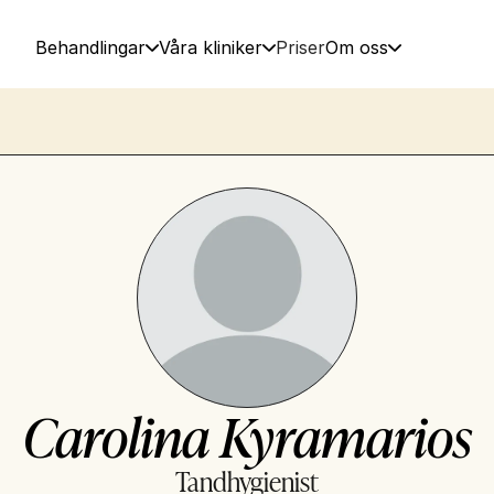
Behandlingar
Våra kliniker
Priser
Om oss
Carolina Kyramarios
Tandhygienist