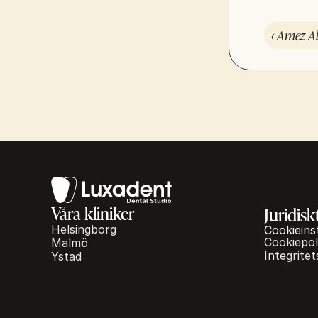
‹ Amez Al
Våra kliniker
Juridisk
Helsingborg
Cookieins
Cookiepol
Malmö
Integritet
Ystad