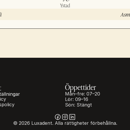
Ystad
i
Asma
Öppettider
t
Mån–fre: 07–20
tällningar
icy
Lör: 09–16
spolicy
Sön: Stängt
© 2026 Luxadent. Alla rättigheter förbehållna.