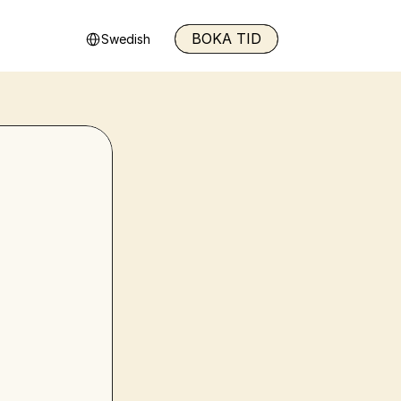
Select Language
BOKA TID
Swedish