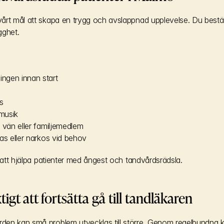
årt mål att skapa en trygg och avslappnad upplevelse. Du best
gghet.
ngen innan start
s
 musik
 vän eller familjemedlem
as eller narkos vid behov
i att hjälpa patienter med ångest och tandvårdsrädsla.
tigt att fortsätta gå till tandläkaren
en kan små problem utvecklas till större. Genom regelbundna kon