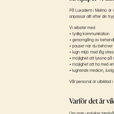
På Luxadent i Malmö är v
anpassar allt efter din try
Vi arbetar med
• tydlig kommunikation
• genomgång av behandli
• pauser när du behöver
• lugn miljö med låg stres
• möjlighet att lyssna på
• möjlighet att ha med en
• lugnande medicin, lustg
Vår personal är utbildad 
Varför det är vik
Om man undviker tandvård