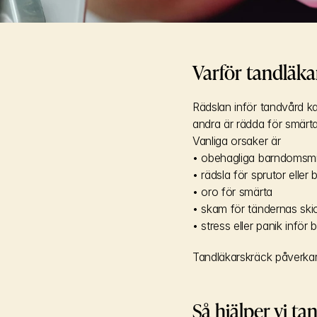
Varför tandläka
Rädslan inför tandvård k
andra är rädda för smärta,
Vanliga orsaker är
• obehagliga barndomsm
• rädsla för sprutor eller 
• oro för smärta
• skam för tändernas ski
• stress eller panik inför
Tandläkarskräck påverkar 
Så hjälper vi t