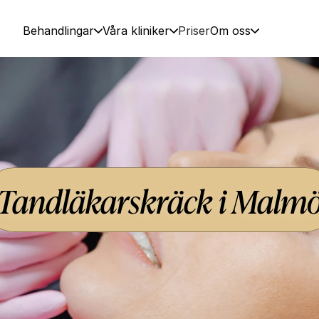
Behandlingar
Våra kliniker
Priser
Om oss
Tandläkarskräck i Malm