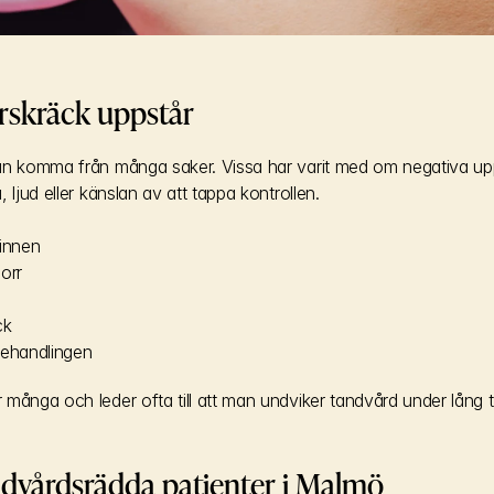
rskräck uppstår
an komma från många saker. Vissa har varit med om negativa uppl
 ljud eller känslan av att tappa kontrollen.
innen
borr
ck
 behandlingen
många och leder ofta till att man undviker tandvård under lång t
andvårdsrädda patienter i Malmö