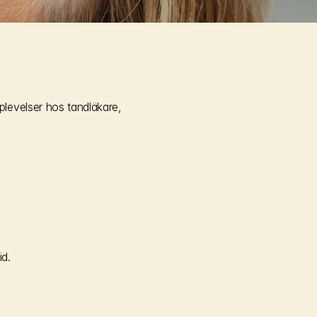
evelser hos tandläkare, 
id.