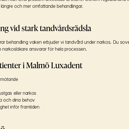
a längre och mer omfattande behandlingar.
ng vid stark tandvårdsrädsla
arar behandling vaken erbjuder vi tandvård under narkos. Du sove
n narkosläkare ansvarar för hela processen.
atienter i Malmö Luxadent
bemötande
lustgas eller narkos
sla och dina behov
ghet inför framtiden
mö