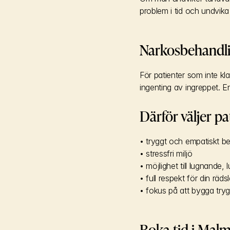
problem i tid och undvik
Narkosbehandli
För patienter som inte kl
ingenting av ingreppet. E
Därför väljer p
• tryggt och empatiskt 
• stressfri miljö
• möjlighet till lugnande, 
• full respekt för din räd
• fokus på att bygga tryg
Boka tid i Mal