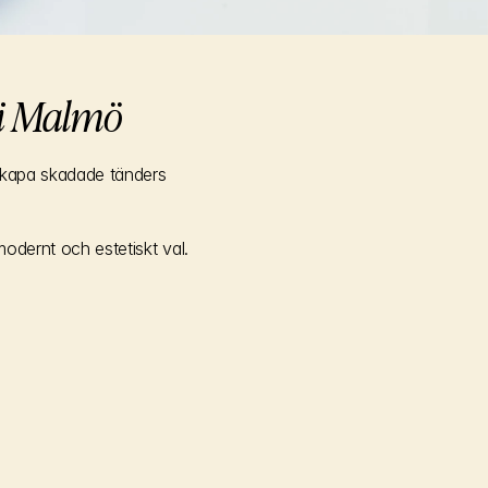
 i Malmö
skapa skadade tänders 
modernt och estetiskt val.