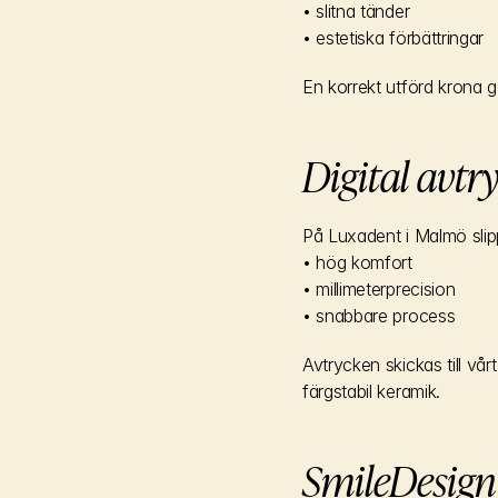
• slitna tänder
• estetiska förbättringar
En korrekt utförd krona g
Digital avtr
På Luxadent i Malmö slip
• hög komfort
• millimeterprecision
• snabbare process
Avtrycken skickas till v
färgstabil keramik.
SmileDesign