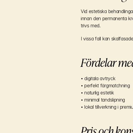
Vid estetiska behandling
innan den permanenta kron
trivs med.
I vissa fall kan skalfasade
Fördelar me
• digitala avtryck
• perfekt färgmatchning
• naturlig estetik
• minimal tandslipning
• lokal tillverkning i pre
Pris och kon