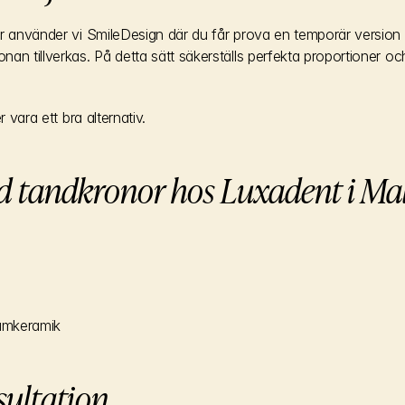
ar använder vi SmileDesign där du får prova en temporär version
an tillverkas. På detta sätt säkerställs perfekta proportioner och
r vara ett bra alternativ.
d tandkronor hos Luxadent i M
miumkeramik
sultation