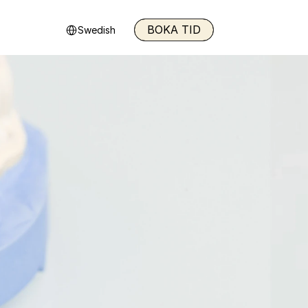
Select Language
BOKA TID
Swedish