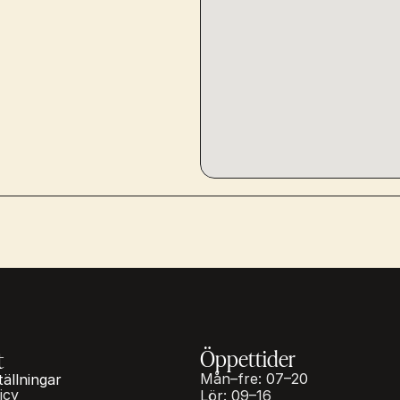
Öppettider
t
Mån–fre: 07–20
tällningar
icy
Lör: 09–16