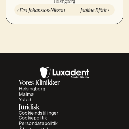
Helsingborg
‹ Eva Johansson-Nilsson
Jaqline Björk ›
Vores Klinikker
Helsingborg
Malmø
Ystad
Juridisk
Cookieindstillinger
Cookiepolitik
Persondatapolitik