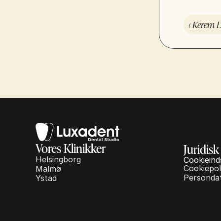
‹ Kerem 
Vores Klinikker
Juridisk
Helsingborg
Cookieinds
Cookiepoli
Malmø
Persondat
Ystad