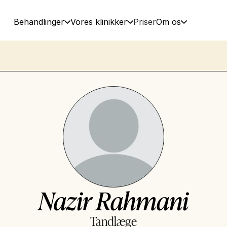
Behandlinger
Vores klinikker
Priser
Om os
Nazir Rahmani
Tandlæge