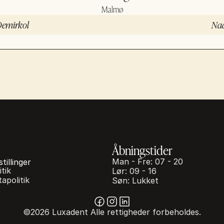
Malmø
Demirkol
Nad
Åbningstider
Man - Fre: 07 - 20
tillinger
tik
Lør: 09 - 16
apolitik
Søn: Lukket
©2026 Luxadent Alle rettigheder forbeholdes.