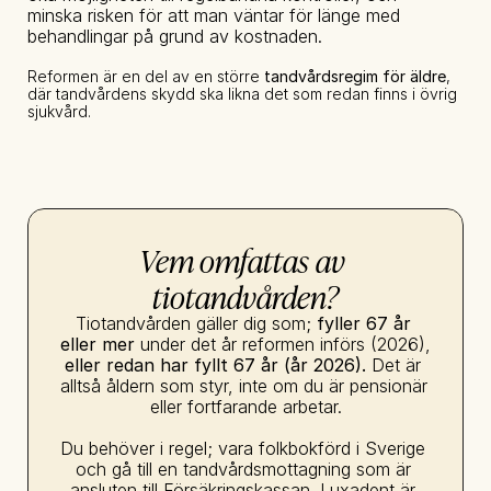
minska risken för att man väntar för länge med 
behandlingar på grund av kostnaden.
Reformen är en del av en större 
tandvårdsregim för äldre
, 
där tandvårdens skydd ska likna det som redan finns i övrig 
sjukvård.
Vem omfattas av 
tiotandvården?
Tiotandvården gäller dig som; 
fyller 67 år 
eller mer
 under det år reformen införs (2026),  
eller redan har fyllt 67 år (år 2026).
 Det är 
alltså åldern som styr, inte om du är pensionär 
eller fortfarande arbetar.
Du behöver i regel; vara folkbokförd i Sverige 
och gå till en tandvårdsmottagning som är 
ansluten till Försäkringskassan. Luxadent är 