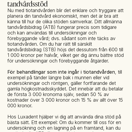
tandvårdsstöd
Nu med tiotandvården blir det enklare och tryggare att 
planera din tandvård ekonomiskt, men det är bra att 
känna till hur de olika stöden samverkar. Ditt allmänna 
tandvårdsbidrag (ATB) fungerar precis som tidigare 
och kan användas till undersökningar och 
förebyggande vård; dvs. sådant som inte täcks av 
tiotandvården. Om du har rätt till särskilt 
tandvårdsbidrag (STB) höjs det dessutom från 600 till 
1 000 kronor per halvår, vilket ger dig ännu bättre stöd 
för undersökningar och förebyggande åtgärder.
För behandlingar som inte ingår i tiotandvården
, till 
exempel på tänder längre bak i munnen eller vid 
undersökningar och röntgen, gäller fortfarande det 
gamla högkostnadsskyddet. Det innebär att du betalar 
de första 3 000 kronorna själv, sedan 50 % av 
kostnader över 3 000 kronor och 15 % av allt över 15 
000 kronor.
Hos Luxadent hjälper vi dig att använda dina stöd på 
bästa sätt. Ett exempel: Om du kommer till oss för en 
undersökning och en lagning på en framtand, kan du 