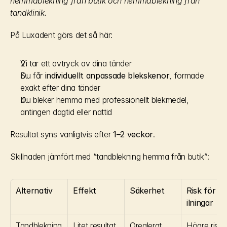
hemmablekning från butik och hemmablekning från 
tandklinik.
På Luxadent görs det så här:
Vi tar ett avtryck av dina tänder
Du får 
individuellt anpassade blekskenor
, formade 
exakt efter dina tänder
Du bleker hemma med professionellt blekmedel, 
antingen dagtid eller nattid
Resultat syns vanligtvis efter 
1–2 veckor
.
Skillnaden jämfört med “tandblekning hemma från butik”:
Alternativ
Effekt
Säkerhet
Risk för 
ilningar
Tandblekning 
Litet resultat, 
Oreglerat
Högre risk 