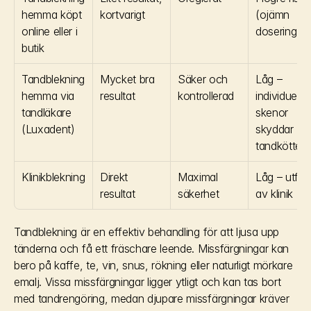
hemma köpt 
kortvarigt
(ojämn 
online eller i 
dosering)
butik
Tandblekning 
Mycket bra 
Säker och 
Låg – 
hemma via 
resultat
kontrollerad
individuella 
tandläkare 
skenor 
(Luxadent)
skyddar 
tandköttet
Klinikblekning
Direkt 
Maximal 
Låg – utförs
resultat
säkerhet
av klinik
Tandblekning är en effektiv behandling för att ljusa upp 
tänderna och få ett fräschare leende. Missfärgningar kan 
bero på kaffe, te, vin, snus, rökning eller naturligt mörkare 
emalj. Vissa missfärgningar ligger ytligt och kan tas bort 
med tandrengöring, medan djupare missfärgningar kräver 