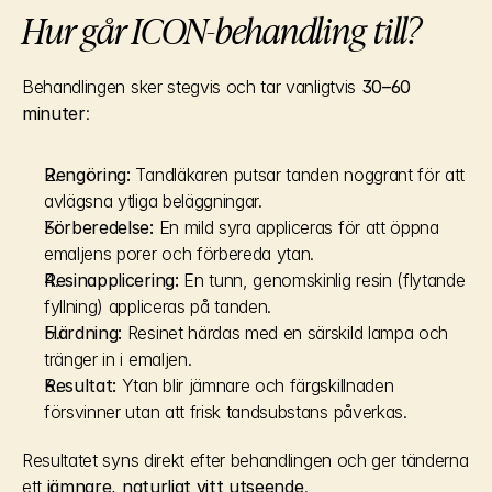
Hur går ICON-behandling till?
Behandlingen sker stegvis och tar vanligtvis 
30–60 
minuter
:
Rengöring:
 Tandläkaren putsar tanden noggrant för att 
avlägsna ytliga beläggningar.
Förberedelse:
 En mild syra appliceras för att öppna 
emaljens porer och förbereda ytan.
Resinapplicering:
 En tunn, genomskinlig resin (flytande 
fyllning) appliceras på tanden.
Härdning:
 Resinet härdas med en särskild lampa och 
tränger in i emaljen.
Resultat:
 Ytan blir jämnare och färgskillnaden 
försvinner utan att frisk tandsubstans påverkas.
Resultatet syns direkt efter behandlingen och ger tänderna 
ett 
jämnare, naturligt vitt utseende
.