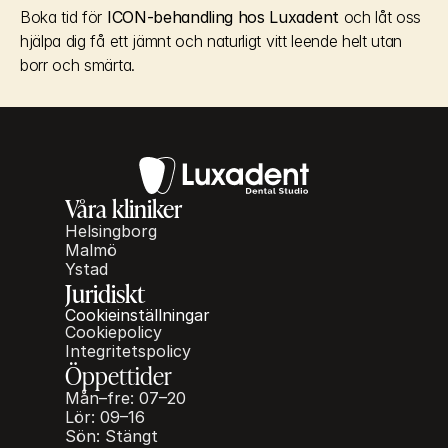
Boka tid för 
ICON-behandling hos Luxadent
 och låt oss 
hjälpa dig få ett jämnt och naturligt vitt leende helt utan 
borr och smärta.
Våra kliniker
Helsingborg
Malmö
Ystad
Juridiskt
Cookieinställningar
Cookiepolicy
Integritetspolicy
Öppettider
Mån–fre: 07–20
Lör: 09–16
Sön: Stängt