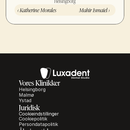
Helsingborg
‹ Katherine Morales
Mahir Ismaiel ›
Vores Klinikker
Helsingborg
Malmø
Ystad
Juridisk
Cookieindstillinger
Cookiepolitik
Persondatapolitik