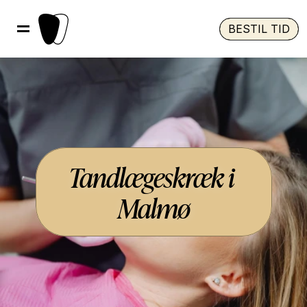
BESTIL TID
Tandlægeskræk i 
Malmø