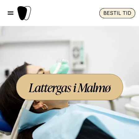
BESTIL TID
Lattergas i Malmø