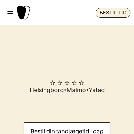
BESTIL TID
•
•
Helsingborg
Malmø
Ystad
Tandlægeskræk
i
Helsingborg
Bestil din tandlægetid i dag