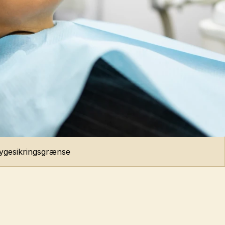
sygesikringsgrænse