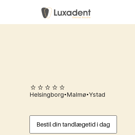
•
•
Helsingborg
Malmø
Ystad
Lattergas
i
Helsin
Bestil din tandlægetid i dag