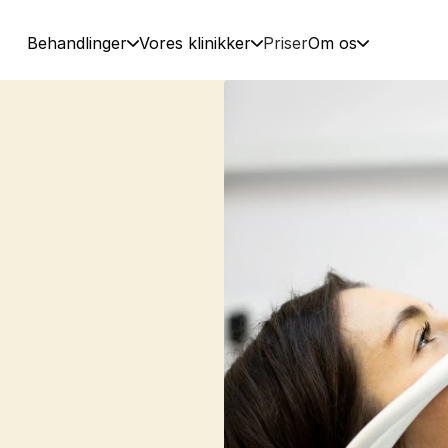
Behandlinger
Vores klinikker
Priser
Om os
gborg