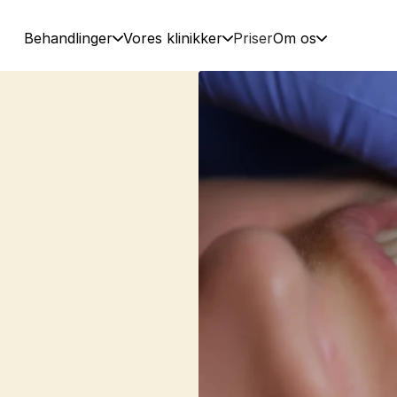
Behandlinger
Vores klinikker
Priser
Om os
i