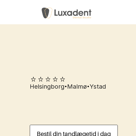
•
•
Helsingborg
Malmø
Ystad
Kompositfacader
Helsingborg
Bestil din tandlægetid i dag