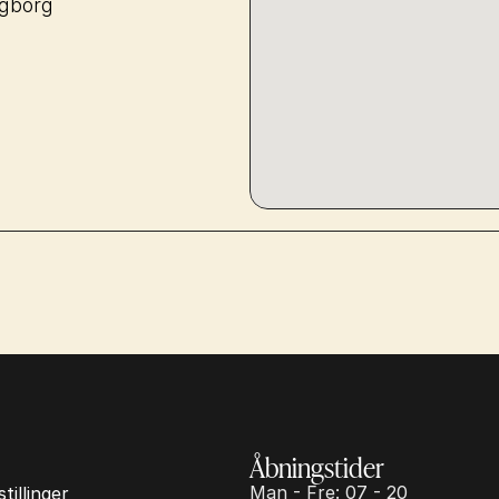
ngborg
Åbningstider
Man - Fre: 07 - 20
tillinger