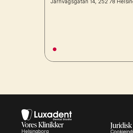
Järnvägsgatan 14, 252 78 Helsi
Vores Klinikker
Juridisk
Helsingborg
Cookieinds