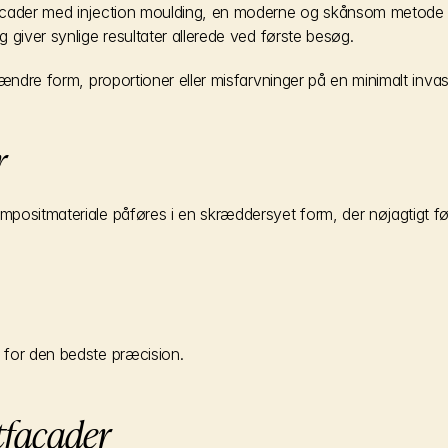
acader med injection moulding, en moderne og skånsom metode til 
 giver synlige resultater allerede ved første besøg.
 ændre form, proportioner eller misfarvninger på en minimalt inva
r
ositmateriale påføres i en skræddersyet form, der nøjagtigt følg
 for den bedste præcision.
tfacader