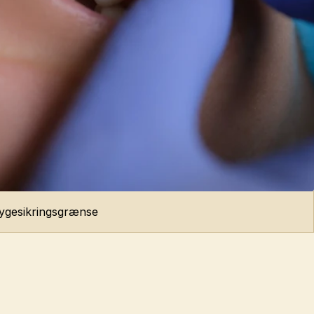
sygesikringsgrænse