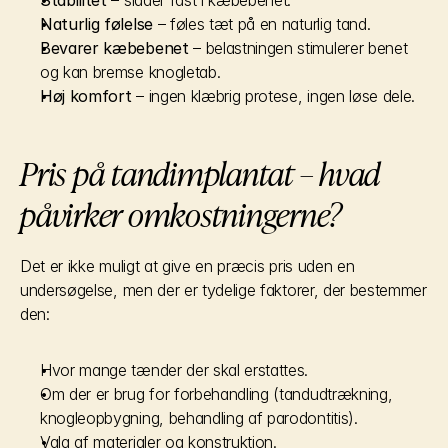
Stabilitet
 – sidder fast i kæbebenet.
Naturlig følelse
 – føles tæt på en naturlig tand.
Bevarer kæbebenet
 – belastningen stimulerer benet 
og kan bremse knogletab.
Høj komfort
 – ingen klæbrig protese, ingen løse dele.
Pris på tandimplantat – hvad 
påvirker omkostningerne?
Det er ikke muligt at give en præcis pris uden en 
undersøgelse, men der er tydelige faktorer, der bestemmer 
den:
Hvor mange tænder der skal erstattes.
Om der er brug for forbehandling (tandudtrækning, 
knogleopbygning, behandling af parodontitis).
Valg af materialer og konstruktion.