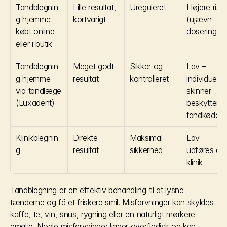
Tandblegnin
Lille resultat, 
Ureguleret
Højere risik
g hjemme 
kortvarigt
(ujævn 
købt online 
dosering)
eller i butik
Tandblegnin
Meget godt 
Sikker og 
Lav – 
g hjemme 
resultat
kontrolleret
individuelle 
via tandlæge 
skinner 
(Luxadent)
beskytter 
tandkødet
Klinikblegnin
Direkte 
Maksimal 
Lav – 
g
resultat
sikkerhed
udføres af 
klinik
Tandblegning er en effektiv behandling til at lysne 
tænderne og få et friskere smil. Misfarvninger kan skyldes 
kaffe, te, vin, snus, rygning eller en naturligt mørkere 
emalje. Nogle misfarvninger ligger overfladisk og kan 