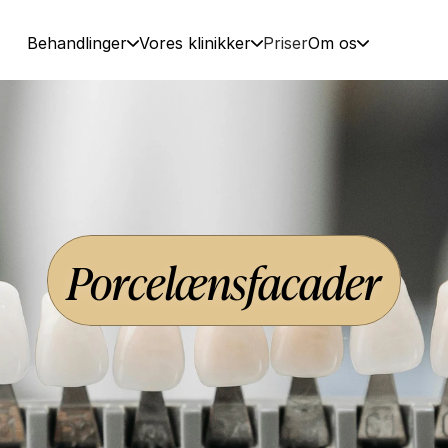
Behandlinger
Vores klinikker
Priser
Om os
Porcelænsfacader