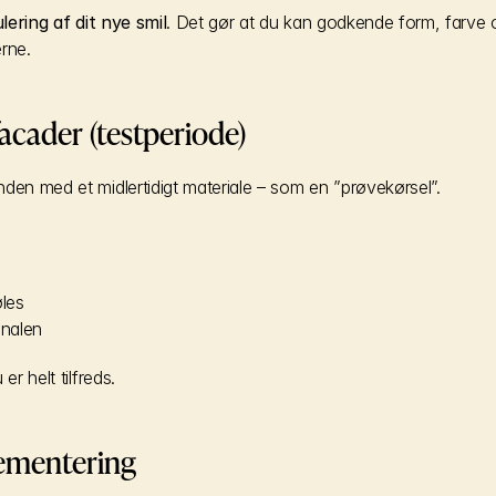
ulering af dit nye smil
. Det gør at du kan godkende form, farve 
rne.
facader (testperiode)
den med et midlertidigt materiale – som en ”prøvekørsel”.
d
les
inalen
er helt tilfreds.
ementering