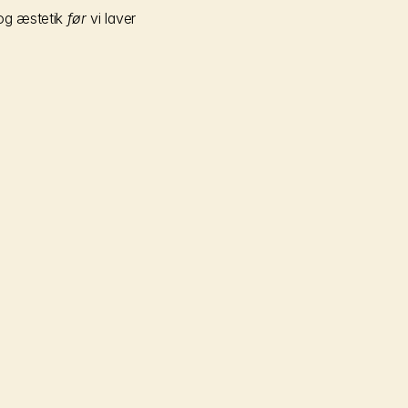
og æstetik 
før
 vi laver 