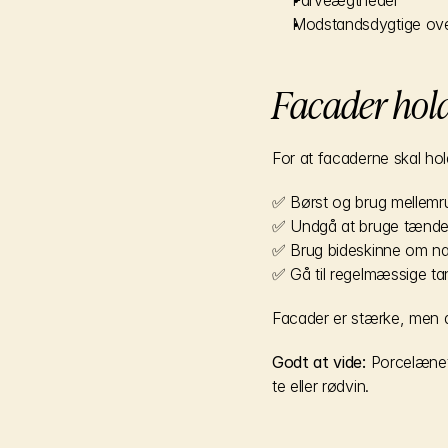
Farveægtheder
Modstandsdygtige over
Facader hold
For at facaderne skal ho
✅ Børst og brug mellemru
✅ Undgå at bruge tænder
✅ Brug bideskinne om na
✅ Gå til regelmæssige ta
Facader er stærke, men 
Godt at vide: 
Porcelænet 
te eller rødvin.