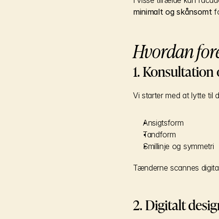
I visse tilfælde kan facad
minimalt og skånsomt
 f
Hvordan for
1. Konsultation
Vi starter med at lytte til
Ansigtsform
Tandform
Smillinje og symmetri
Tænderne scannes digitalt
2. Digitalt desig