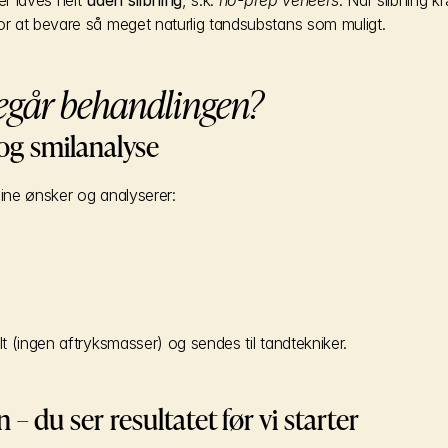
er laves helt 
uden slibning
, s.k. 
no-prep veneers
or at bevare så meget naturlig tandsubstans som muligt.
egår behandlingen?
 og smilanalyse
 dine ønsker og analyserer:
 (ingen aftryksmasser) og sendes til tandtekniker.
n – du ser resultatet før vi starter