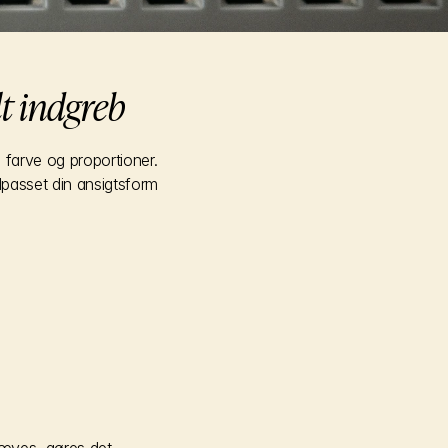
t indgreb
farve og proportioner. 
lpasset din ansigtsform 