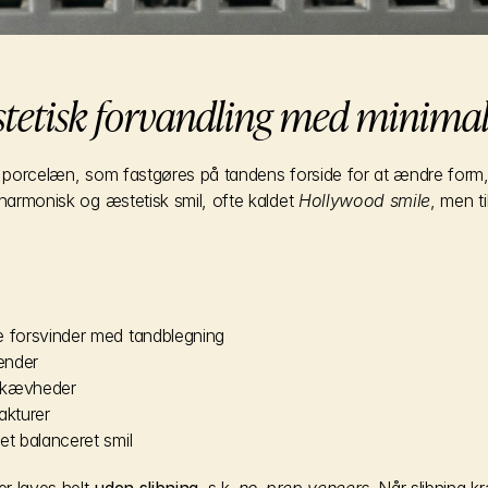
stetisk forvandling med minimal
i porcelæn, som fastgøres på tandens forside for at ændre form, 
 harmonisk og æstetisk smil, ofte kaldet 
Hollywood smile
, men ti
e forsvinder med tandblegning
tænder
skævheder
akturer
et balanceret smil