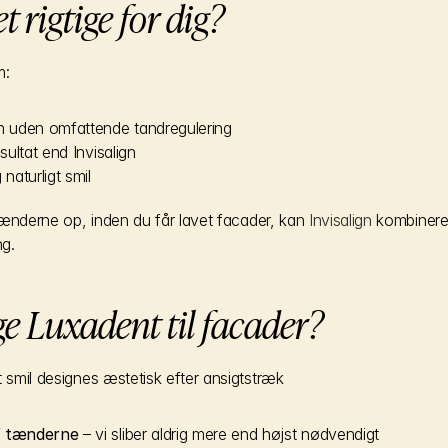
t rigtige for dig?
m:
en uden omfattende tandregulering
sultat end Invisalign
naturligt smil
 tænderne op, inden du får lavet facader, kan 
Invisalign 
kombinere
ng.
e Luxadent til facader?
t smil designes æstetisk efter ansigtstræk
af tænderne
 – vi sliber aldrig mere end højst nødvendigt