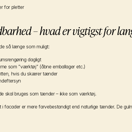
 for pletter
barhed – hvad er vigtigst for lan
lde så længe som muligt:
msrengøring dagligt
ne som ”værktøj” (åbne emballager etc.)
tten, hvis du skærer tænder
ndeftersyn
de skal bruges som tænder – ikke som værktøj.
i facader er mere farvebestandigt end naturlige tænder. De gulner