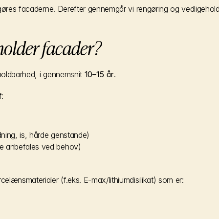
tgøres facaderne. Derefter gennemgår vi rengøring og vedligehold
holder facader?
oldbarhed, i gennemsnit 
10–15 år
.
:
ning, is, hårde genstande)
e anbefales ved behov)
lænsmaterialer (f.eks. E-max/lithiumdisilikat) som er: