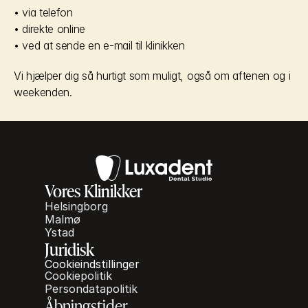
• via telefon
• direkte online
• ved at sende en e-mail til klinikken
Vi hjælper dig så hurtigt som muligt, også om aftenen og i 
weekenden.
Vores Klinikker
Helsingborg
Malmø
Ystad
Juridisk
Cookieindstillinger
Cookiepolitik
Persondatapolitik
Åbningstider